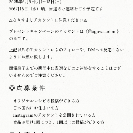
2025年6月9日(月)～15日(日)
※6月18日（水）頃、当選のご連絡を行う予定です
⚠なりすましアカウントに注意ください⚠
プレゼントキャンペーンのアカウントは《
@ogawa.udon
》
のみです。
上記以外のアカウントからのフォローや、DMへは反応しない
ようにお願い致します。
開催終了までの期間中に当選などのご連絡をすることはござ
いませんのでご注意ください。
◎
応募条件
・オリジナルレシピの投稿ができる方
・日本国内にお住まいの方
・Instagramのアカウントを公開されている方
・商品お届け1回につき、1回以上の投稿ができる方