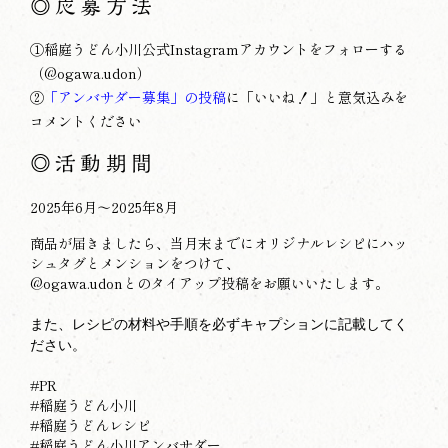
◎
応募方法
①稲庭うどん小川公式Instagramアカウントをフォローする
（@
ogawa.udon
）
②
「
アンバサダー募集」の投稿
に「いいね！」と意気込みを
コメントください
◎
活動期間
2025年6月～2025年8月
商品が届きましたら、当月末までにオリジナルレシピにハッ
シュタグとメンションをつけて、
@
ogawa.udon
とのタイアップ投稿をお願いいたします。
また、レシピの材料や手順を必ずキャプションに記載してく
ださい。
#PR
#稲庭うどん小川
#稲庭うどんレシピ
#稲庭うどん小川アンバサダー