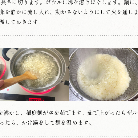
の長さに切ります。ボウルに卵を溶きほぐします。鍋に
卵を静かに流し入れ、動かさないようにして火を通し
温しておきます。
を沸かし、稲庭麺がゆを茹でます。茹で上がったらザル
ったら、かけ湯をして麺を温めます。