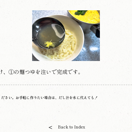
け、①の麺つゆを注いで完成です。
ください。お手軽に作りたい場合は、だし汁を水に代えても！
Back to Index