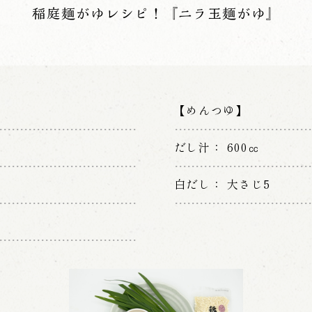
稲庭麺がゆレシピ！『ニラ玉麺がゆ』
【めんつゆ】
だし汁
600㏄
白だし
大さじ5