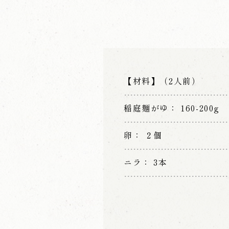
【材料】（2人前）
稲庭麺がゆ
160-200g
卵
２個
ニラ
3本