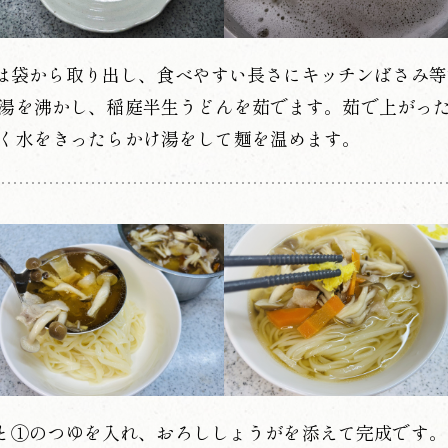
は袋から取り出し、食べやすい長さにキッチンばさみ等で
湯を沸かし、稲庭半生うどんを茹でます。茹で上がっ
く水をきったらかけ湯をして麺を温めます。
と①のつゆを入れ、おろししょうがを添えて完成です。