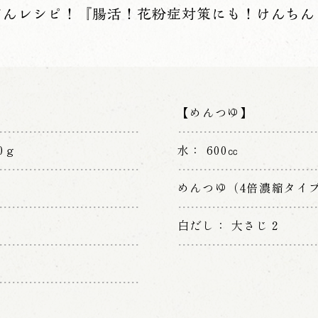
どんレシピ！『腸活！花粉症対策にも！けんちん
【めんつゆ】
00ｇ
水
600㏄
めんつゆ（4倍濃縮タイ
白だし
大さじ２