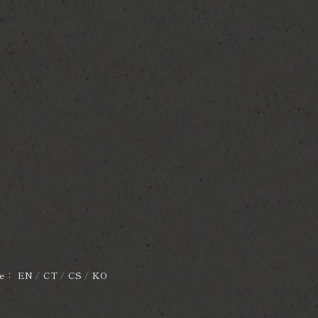
ge：
EN
/
CT
/
CS
/
KO