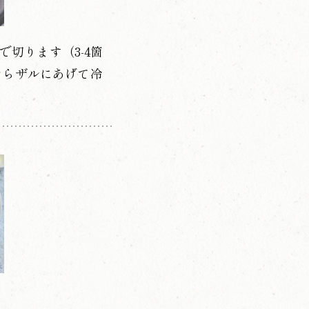
切ります（3-4箇
たらザルにあげて冷