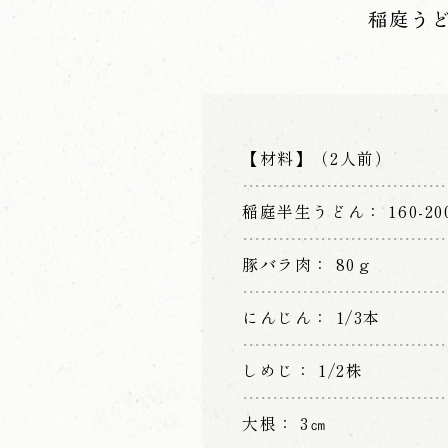
稲庭う
【材料】（2人前）
稲庭半生うどん
160-2
豚バラ肉
80ｇ
にんじん
1/3本
しめじ
1/2株
大根
3㎝