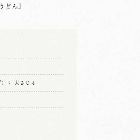
うどん』
プ）
大さじ４