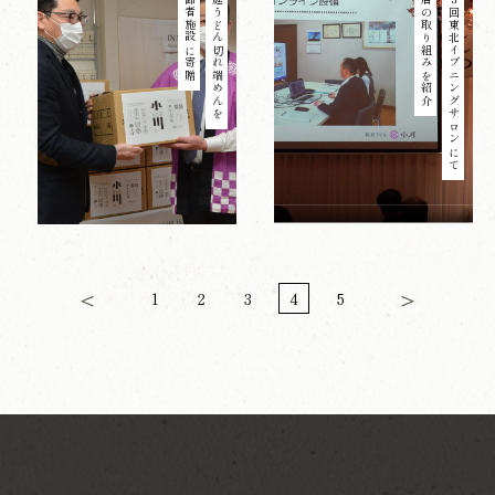
高齢者施設に寄贈
稲庭うどん切れ端めんを
当店の取り組みを紹介
第３回東北イブニングサロンにて
＜
＞
1
2
3
4
5