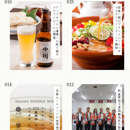
016
015
クラフトビールの開発
アップサイクル事業への取り組み
クラウドファンディング開始
世界へ挑むプラントベースつゆ
014
013
当店ホームページが金賞受賞！
秋田県加工食品輸出拡大協議会発足