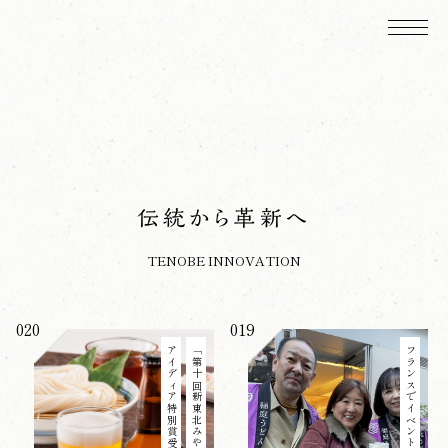
伝統から革新へ
TENOBE INNOVATION
020
019
アイディア特別賞受賞
「第十回新東北みやげコンテスト」
フランスでイベント開催2023