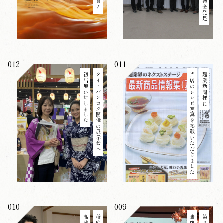
012
011
初出展いたしました
タイ・バンコク開催の展示会へ
当店のレシピ写真を掲載いただきました
麺業新聞様に
010
009